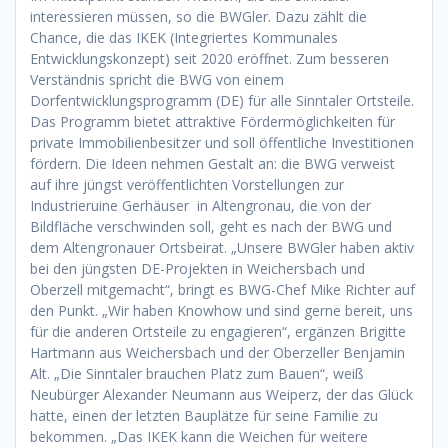
interessieren müssen, so die BWGler. Dazu zählt die
Chance, die das IKEK (Integriertes Kommunales
Entwicklungskonzept) seit 2020 eröffnet. Zum besseren
Verständnis spricht die BWG von einem
Dorfentwicklungsprogramm (DE) für alle Sinntaler Ortsteile.
Das Programm bietet attraktive Fördermöglichkeiten für
private Immobilienbesitzer und soll öffentliche Investitionen
fördern. Die Ideen nehmen Gestalt an: die BWG verweist
auf ihre jüngst veröffentlichten Vorstellungen zur
Industrieruine Gerhäuser in Altengronau, die von der
Bildfläche verschwinden soll, geht es nach der BWG und
dem Altengronauer Ortsbeirat. „Unsere BWGler haben aktiv
bei den jüngsten DE-Projekten in Weichersbach und
Oberzell mitgemacht“, bringt es BWG-Chef Mike Richter auf
den Punkt. „Wir haben Knowhow und sind gerne bereit, uns
für die anderen Ortsteile zu engagieren“, ergänzen Brigitte
Hartmann aus Weichersbach und der Oberzeller Benjamin
Alt. „Die Sinntaler brauchen Platz zum Bauen“, weiß
Neubürger Alexander Neumann aus Weiperz, der das Glück
hatte, einen der letzten Bauplätze für seine Familie zu
bekommen. „Das IKEK kann die Weichen für weitere