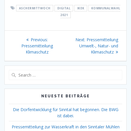
ASCHERMITTWOCH
DIGITAL
IKEK
KOMMUNALWAHL
2021
Beitragsnavigation
Previous
Next
Previous:
Next:
Pressemitteilung
post:
post:
Pressemitteilung
Umwelt-, Natur- und
Klimaschutz
Klimaschutz
Search
for:
NEUESTE BEITRÄGE
Die Dorfentwicklung für Sinntal hat begonnen. Die BWG
ist dabei.
Pressemitteilung zur Wasserkraft in den Sinntaler Mühlen