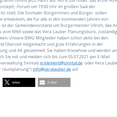
mm nimmt jetzt Fahrt auf. Am 6. Juli findet das erste IKE
onzept) -Forum um 19:00 Uhr im großen Saal der
ritz statt. Die Sinntaler Bürgerinnen und Bürger sollen
te entwickeln, die für alle in den kommenden Jahren von
e ist der Gemeindevorstand um Bürgermeister Ullrich, das A
es vom MKK sowie das Vera Lauber Planungsbüro, zuständi
deen. Unsere BWG-Mitglieder haben schon aktiv bei den
nd Oberzell mitgemacht und gute Erfahrungen in der
r Jung und Alt gesammelt. Sie haben Knowhow und werden a
h Sie mit und melden sich bis zum 05.07.2021 per E-Mail
verwaltung Sinntal)
m.klement@sinntal.de
oder Vera Laube
er raumplanung“)
info@veralauber.de
an!
teilen
E-Mail